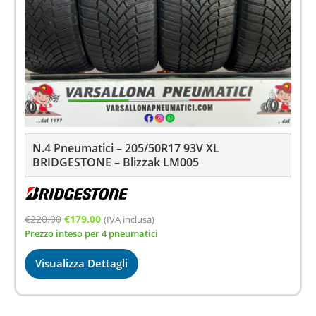
N.4 Pneumatici – 205/50R17 93V XL
BRIDGESTONE – Blizzak LM005
Il
Il
€
220.00
€
179.00
(IVA inclusa)
Prezzo inteso per 4 pneumatici
prezzo
prezzo
originale
attuale
Visualizza Dettagli
era:
è:
€220.00.
€179.00.