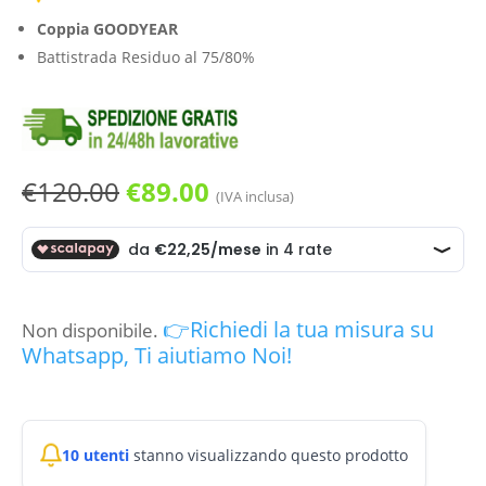
Coppia GOODYEAR
Battistrada Residuo al 75/80%
Il
Il
€
120.00
€
89.00
(IVA inclusa)
prezzo
prezzo
originale
attuale
era:
è:
€120.00.
€89.00.
👉Richiedi la tua misura su
Non disponibile.
Whatsapp, Ti aiutiamo Noi!
10 utenti
stanno visualizzando questo prodotto