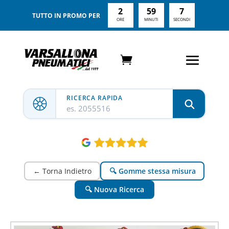
2
59
6
TUTTO IN PROMO PER
ORE
MINUTI
SECONDI
RICERCA RAPIDA
es. 2055516
← Torna Indietro
🔍 Gomme stessa misura
🔍 Nuova Ricerca