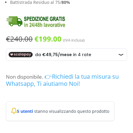
Battistrada Residuo al 75/
80%
Il
Il
€
240.00
€
199.00
(IVA inclusa)
prezzo
prezzo
originale
attuale
era:
è:
€240.00.
€199.00.
👉Richiedi la tua misura su
Non disponibile.
Whatsapp, Ti aiutiamo Noi!
5 utenti
stanno visualizzando questo prodotto