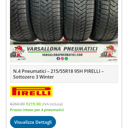
N.4 Pneumatici – 215/55R18 95H PIRELLI –
Sottozero 3 Winter
Il
Il
€
260.00
€
219.00
(IVA inclusa)
Prezzo inteso per 4 pneumatici
prezzo
prezzo
originale
attuale
Visualizza Dettagli
era:
è: