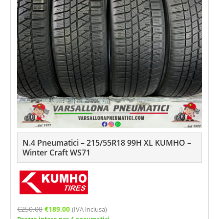
N.4 Pneumatici – 215/55R18 99H XL KUMHO –
Winter Craft WS71
Il
Il
€
250.00
€
189.00
(IVA inclusa)