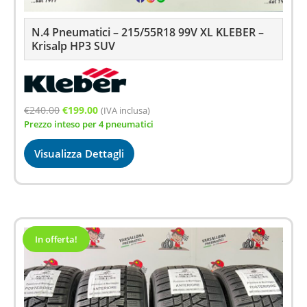
N.4 Pneumatici – 215/55R18 99V XL KLEBER –
Krisalp HP3 SUV
Il
Il
€
240.00
€
199.00
(IVA inclusa)
Prezzo inteso per 4 pneumatici
prezzo
prezzo
originale
attuale
Visualizza Dettagli
era:
è:
€240.00.
€199.00.
In offerta!