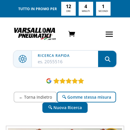
12
3
59
TUTTO IN PROMO PER
ORE
MINUTI
SECONDI
RICERCA RAPIDA
es. 2055516
← Torna Indietro
🔍 Gomme stessa misura
🔍 Nuova Ricerca