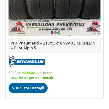
N.4 Pneumatici – 215/55R18 99V XL MICHELIN
– Pilot Alpin 5
Il
Il
€
290.00
€
229.00
(IVA inclusa)
Prezzo inteso per 4 pneumatici
prezzo
prezzo
originale
attuale
Visualizza Dettagli
era:
è:
€290.00.
€229.00.