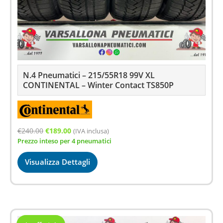
N.4 Pneumatici – 215/55R18 99V XL
CONTINENTAL – Winter Contact TS850P
Il
Il
€
240.00
€
189.00
(IVA inclusa)
Prezzo inteso per 4 pneumatici
prezzo
prezzo
originale
attuale
Visualizza Dettagli
era:
è:
€240.00.
€189.00.