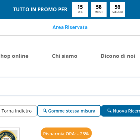
15
58
55
TUTTO IN PROMO PER
ORE
MINUTI
SECONDI
Area Riservata
Shop online
Chi siamo
Dicono di noi
 Torna Indietro
🔍 Gomme stessa misura
🔍 Nuova Ricer
Risparmia ORA: - 23%