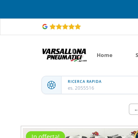
Home
RICERCA RAPIDA
es. 2055516
←
In offerta!