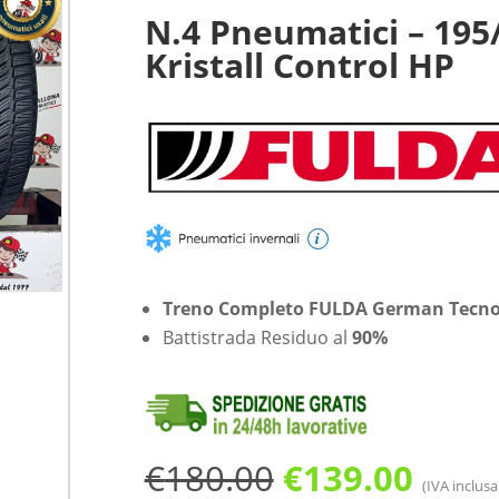
N.4 Pneumatici – 19
Kristall Control HP
i
Treno Completo FULDA German Tecno
Battistrada Residuo al
90%
Il
Il
€
180.00
€
139.00
(IVA inclusa