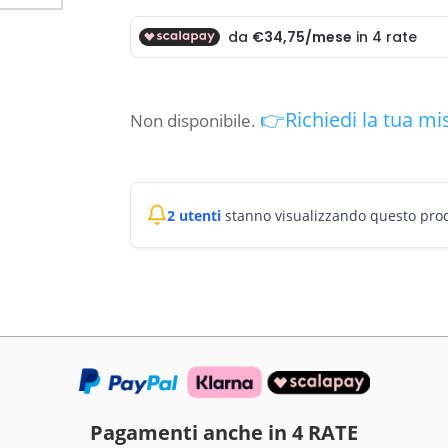
prezzo
prez
originale
attua
era:
è:
€180.00.
€139.
👉Richiedi la tua mi
Non disponibile.
2 utenti
stanno visualizzando questo pro
Pagamenti anche in 4 RATE