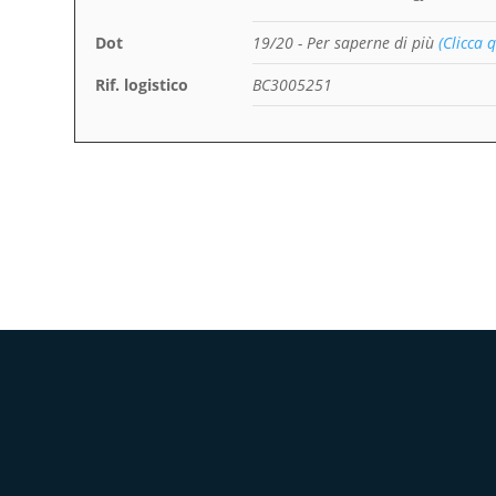
Dot
19/20
- Per saperne di più
(Clicca q
Rif. logistico
BC3005251