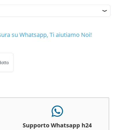
zo
le
00.
sura su Whatsapp, Ti aiutiamo Noi!
dotto

Supporto Whatsapp h24