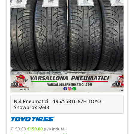
N.4 Pneumatici – 195/55R16 87H TOYO –
Snowprox S943
Il
Il
€
190.00
€
159.00
(IVA inclusa)