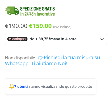
Il
Il
€
190.00
€
159.00
(IVA inclusa)
prezzo
prezzo
originale
attuale
era:
è:
€190.00.
€159.00.
👉Richiedi la tua misura su
Non disponibile.
Whatsapp, Ti aiutiamo Noi!
7 utenti
stanno visualizzando questo prodotto