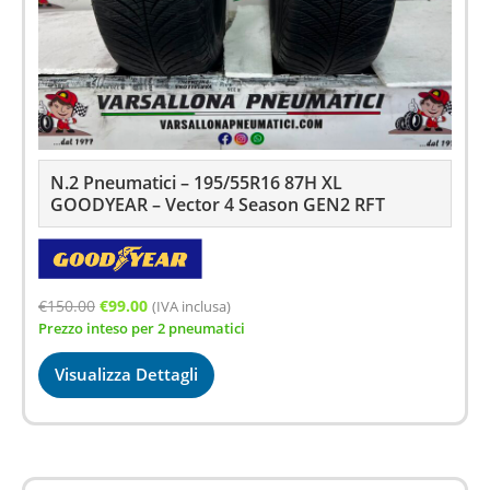
N.2 Pneumatici – 195/55R16 87H XL
GOODYEAR – Vector 4 Season GEN2 RFT
Il
Il
€
150.00
€
99.00
(IVA inclusa)
Prezzo inteso per 2 pneumatici
prezzo
prezzo
originale
attuale
Visualizza Dettagli
era:
è:
€150.00.
€99.00.