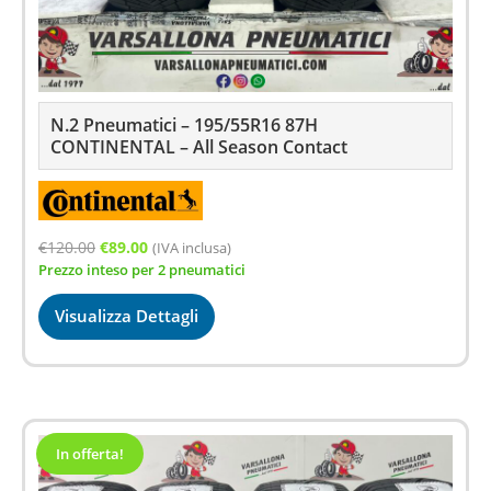
N.2 Pneumatici – 195/55R16 87H
CONTINENTAL – All Season Contact
Il
Il
€
120.00
€
89.00
(IVA inclusa)
Prezzo inteso per 2 pneumatici
prezzo
prezzo
originale
attuale
Visualizza Dettagli
era:
è:
€120.00.
€89.00.
In offerta!