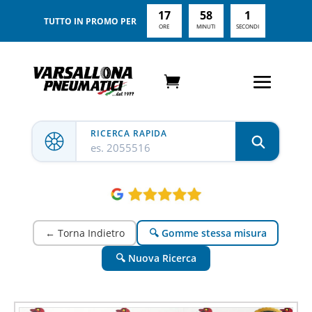
17
57
59
TUTTO IN PROMO PER
ORE
MINUTI
SECONDI
RICERCA RAPIDA
es. 2055516
← Torna Indietro
🔍 Gomme stessa misura
🔍 Nuova Ricerca