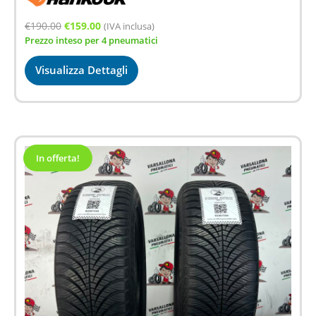
Il
Il
€
190.00
€
159.00
(IVA inclusa)
Prezzo inteso per 4 pneumatici
prezzo
prezzo
originale
attuale
Visualizza Dettagli
era:
è:
€190.00.
€159.00.
In offerta!