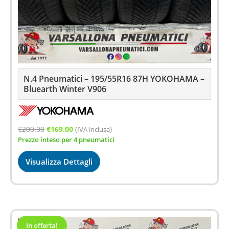
N.4 Pneumatici – 195/55R16 87H YOKOHAMA –
Bluearth Winter V906
Il
Il
€
200.00
€
169.00
(IVA inclusa)
Prezzo inteso per 4 pneumatici
prezzo
prezzo
originale
attuale
Visualizza Dettagli
era:
è:
€200.00.
€169.00.
In offerta!