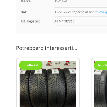
Marca
Michelin
Dot
19/20
- Per saperne di più
(Clicca q
Rif. logistico
A41-1102263
Potrebbero interessarti...
In offerta!
In off