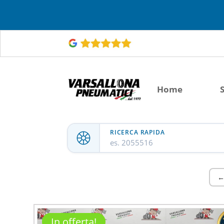
Home
RICERCA RAPIDA
es. 2055516
←
In offerta!