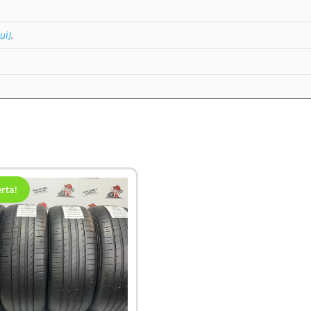
ui)
.
erta!