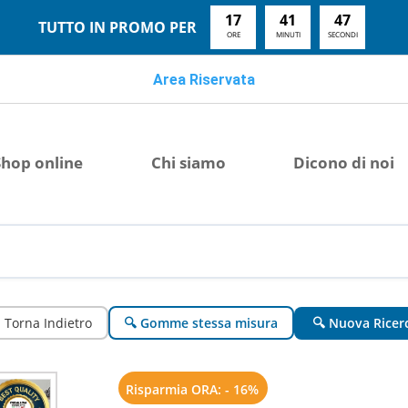
17
41
45
TUTTO IN PROMO PER
ORE
MINUTI
SECONDI
Area Riservata
Shop online
Chi siamo
Dicono di noi
 Torna Indietro
🔍 Gomme stessa misura
🔍 Nuova Ricer
Risparmia ORA: - 16%