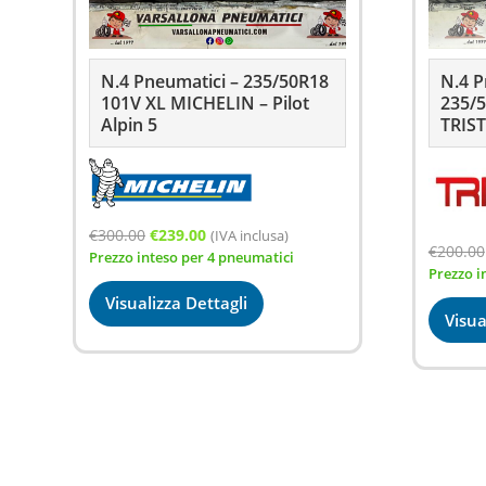
N.4 Pneumatici – 235/50R18
N.4 P
101V XL MICHELIN – Pilot
235/5
Alpin 5
TRIST
Il
Il
€
300.00
€
239.00
(IVA inclusa)
€
200.00
Prezzo inteso per 4 pneumatici
prezzo
prezzo
Prezzo i
originale
attuale
Visualizza Dettagli
era:
è:
Visua
€300.00.
€239.00.