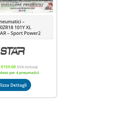
neumatici –
0ZR18 101Y XL
AR – Sport Power2
Il
Il
€
159.00
(IVA inclusa)
nteso per 4 pneumatici
prezzo
prezzo
originale
attuale
lizza Dettagli
era:
è:
€200.00.
€159.00.