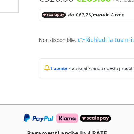
(IVA inclusa
prezzo
prez
originale
attua
era:
è:
€320.00.
€269.
👉Richiedi la tua mi
Non disponibile.
1 utente
sta visualizzando questo prodot
Pagamenti anche in 4 RATE