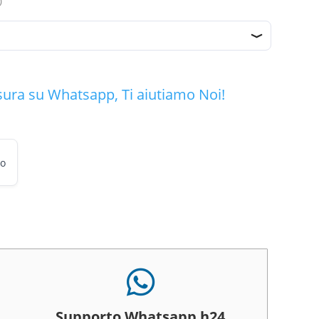
)
zo
le
00.
sura su Whatsapp, Ti aiutiamo Noi!
to

Supporto Whatsapp h24