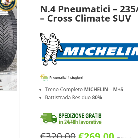
N.4 Pneumatici – 23
– Cross Climate SUV
Treno Completo
MICHELIN – M+S
Battistrada Residuo
80%
Il
Il
€
320.00
€
269.00