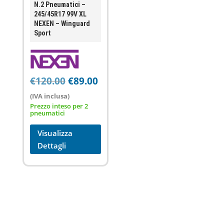
N.2 Pneumatici –
245/45R17 99V XL
NEXEN – Winguard
Sport
Il
Il
€
120.00
€
89.00
prezzo
prezzo
(IVA inclusa)
originale
attuale
Prezzo inteso per 2
pneumatici
era:
è:
€120.00.
€89.00.
Visualizza
Dettagli