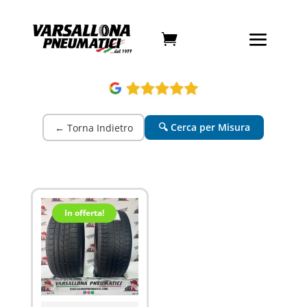
🔍 Cerca per Misura
← Torna Indietro
In offerta!