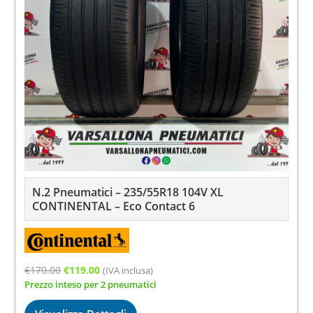
N.2 Pneumatici – 235/55R18 104V XL
CONTINENTAL – Eco Contact 6
Il
Il
€
170.00
€
119.00
(IVA inclusa)
Prezzo inteso per 2 pneumatici
prezzo
prezzo
originale
attuale