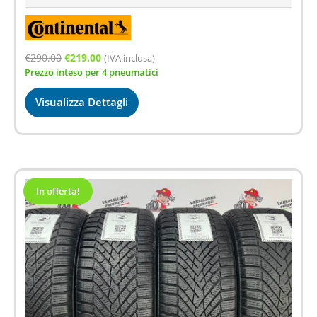
Il
Il
€
290.00
€
219.00
(IVA inclusa)
Prezzo inteso per 4 pneumatici
prezzo
prezzo
originale
attuale
Visualizza Dettagli
era:
è:
€290.00.
€219.00.
In offerta!