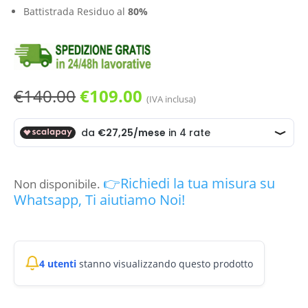
Battistrada Residuo al
80%
Il
Il
€
140.00
€
109.00
(IVA inclusa)
prezzo
prezzo
originale
attuale
era:
è:
€140.00.
€109.00.
👉Richiedi la tua misura su
Non disponibile.
Whatsapp, Ti aiutiamo Noi!
4 utenti
stanno visualizzando questo prodotto