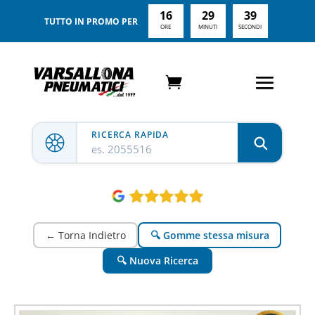
16
29
37
TUTTO IN PROMO PER
ORE
MINUTI
SECONDI
RICERCA RAPIDA
es. 2055516
← Torna Indietro
🔍 Gomme stessa misura
🔍 Nuova Ricerca