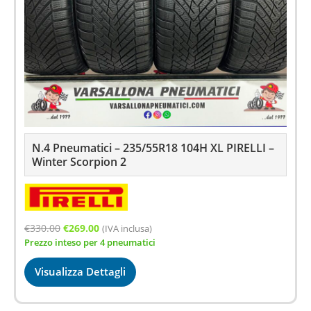
N.4 Pneumatici – 235/55R18 104H XL PIRELLI –
Winter Scorpion 2
Il
Il
€
330.00
€
269.00
(IVA inclusa)
Prezzo inteso per 4 pneumatici
prezzo
prezzo
originale
attuale
Visualizza Dettagli
era:
è:
€330.00.
€269.00.