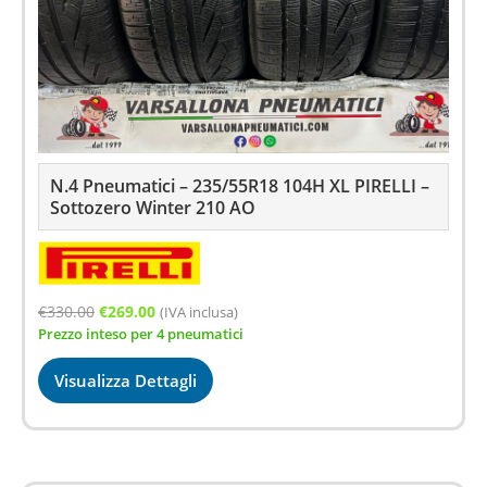
N.4 Pneumatici – 235/55R18 104H XL PIRELLI –
Sottozero Winter 210 AO
Il
Il
€
330.00
€
269.00
(IVA inclusa)
Prezzo inteso per 4 pneumatici
prezzo
prezzo
originale
attuale
Visualizza Dettagli
era:
è:
€330.00.
€269.00.