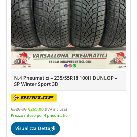
N.4 Pneumatici – 235/55R18 100H DUNLOP –
SP Winter Sport 3D
Il
Il
€
320.00
€
269.00
(IVA inclusa)
Prezzo inteso per 4 pneumatici
prezzo
prezzo
originale
attuale
Visualizza Dettagli
era:
è: