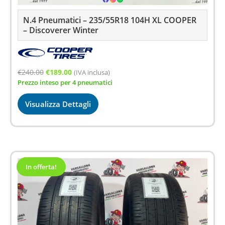
N.4 Pneumatici – 235/55R18 104H XL COOPER
– Discoverer Winter
Il
Il
€
240.00
€
189.00
(IVA inclusa)
Prezzo inteso per 4 pneumatici
prezzo
prezzo
originale
attuale
Visualizza Dettagli
era:
è:
€240.00.
€189.00.
In offerta!