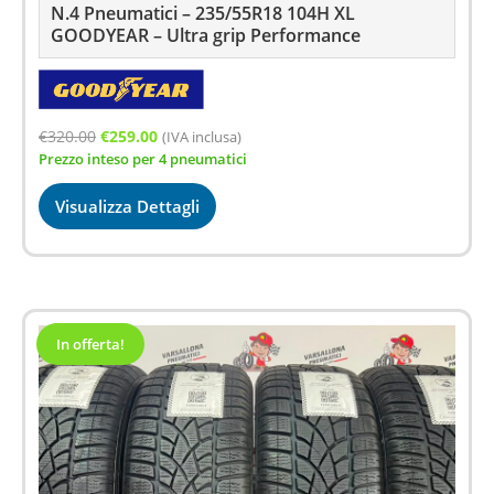
N.4 Pneumatici – 235/55R18 104H XL
GOODYEAR – Ultra grip Performance
Il
Il
€
320.00
€
259.00
(IVA inclusa)
Prezzo inteso per 4 pneumatici
prezzo
prezzo
originale
attuale
Visualizza Dettagli
era:
è:
€320.00.
€259.00.
In offerta!